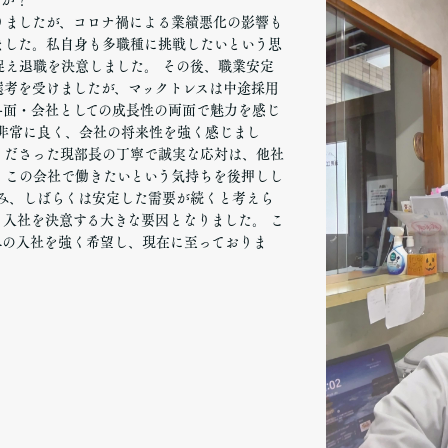
すか？
りましたが、コロナ禍による業績悪化の影響も
ました。私自身も多職種に挑戦したいという思
捉え退職を決意しました。 その後、職業安定
選考を受けましたが、マックトレスは中途採用
与面・会社としての成長性の両面で魅力を感じ
が非常に良く、会社の将来性を強く感じまし
くださった現部長の丁寧で誠実な応対は、他社
、この会社で働きたいという気持ちを後押しし
進み、しばらくは安定した需要が続くと考えら
入社を決意する大きな要因となりました。 こ
への入社を強く希望し、現在に至っておりま