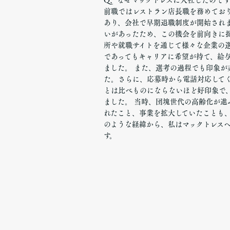
Q、なぜマックトレスに入社したので
前職ではレストラン店長職を務めてお
あり、会社で早期退職制度が開始され
いがあったため、この機会を前向きに
所や就職サイトを通じて様々な企業の
であってもキャリアに希望が持て、給
ました。 また、選考の過程でも印象
た。さらに、応募時から電話対応して
とは比べものにならないほど好印象で
ました。 当時、団塊世代の高齢化が
れたこと、事業を拡大していたことも、
のような経緯から、私はマックトレス
す。